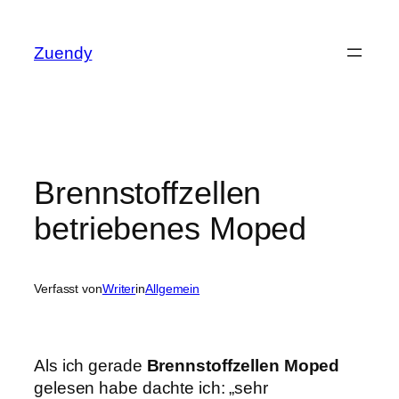
Zum
Inhalt
Zuendy
springen
Brennstoffzellen
betriebenes Moped
Verfasst von
Writer
in
Allgemein
Als ich gerade
Brennstoffzellen Moped
gelesen habe dachte ich: „sehr