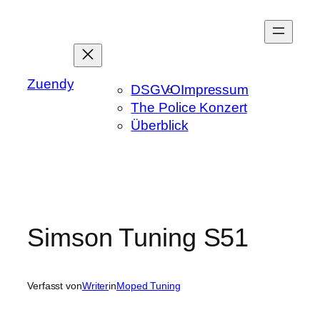
Zum
Inhalt
springen
Zuendy
DSGVO
Impressum
The Police Konzert
Überblick
Simson Tuning S51
Verfasst von
Writer
in
Moped Tuning