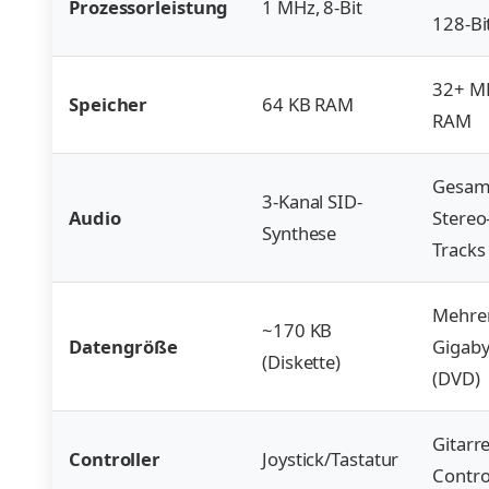
Prozessorleistung
1 MHz, 8-Bit
128-Bi
32+ M
Speicher
64 KB RAM
RAM
Gesam
3-Kanal SID-
Audio
Stereo
Synthese
Tracks
Mehre
~170 KB
Datengröße
Gigaby
(Diskette)
(DVD)
Gitarr
Controller
Joystick/Tastatur
Contro