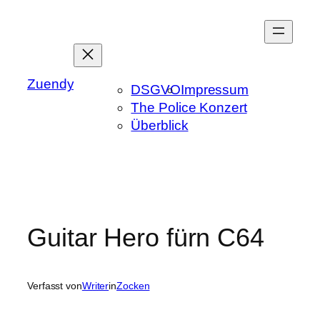
Zum
Inhalt
springen
Zuendy
DSGVO
Impressum
The Police Konzert
Überblick
Guitar Hero fürn C64
Verfasst von
Writer
in
Zocken