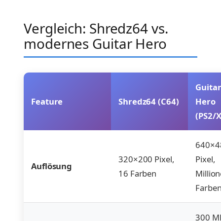
Vergleich: Shredz64 vs.
modernes Guitar Hero
Guita
Feature
Shredz64 (C64)
Hero
(PS2/
640×4
320×200 Pixel,
Pixel,
Auflösung
16 Farben
Millio
Farbe
300 M